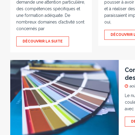
demande une attention particulière,
pousser à avoir
des compétences spécifiques et
et à réaliser de
une formation adéquate. De
paraissaient im
nombreux domaines d’activité sont
oui,
concernés par
DÉCOUVRIR 
DÉCOUVRIR LA SUITE
Com
des
aoû
Le nu
coule
avec
D